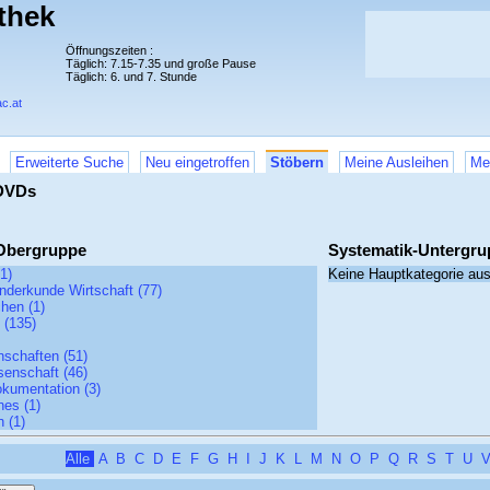
thek
Öffnungszeiten :
Täglich: 7.15-7.35 und große Pause
Täglich: 6. und 7. Stunde
c.at
Erweiterte Suche
Neu eingetroffen
Stöbern
Meine Ausleihen
Me
DVDs
Obergruppe
Systematik-Untergru
1)
Keine Hauptkategorie au
nderkunde Wirtschaft (77)
hen (1)
 (135)
nschaften (51)
senschaft (46)
kumentation (3)
nes (1)
n (1)
Alle
A
B
C
D
E
F
G
H
I
J
K
L
M
N
O
P
Q
R
S
T
U