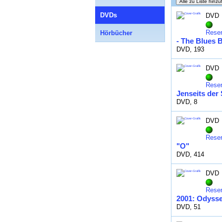
DVDs
DVD
Reser
Hörbücher
- The Blues 
DVD, 193
DVD
Reser
Jenseits der 
DVD, 8
DVD
Reser
"O"
DVD, 414
DVD
Reser
2001: Odyss
DVD, 51