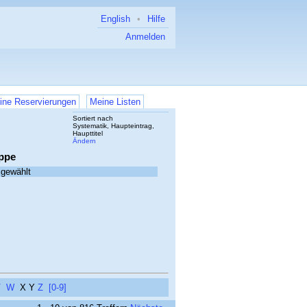
English
•
Hilfe
Anmelden
ine Reservierungen
Meine Listen
Sortiert nach
Systematik, Haupteintrag,
Haupttitel
Ändern
ppe
sgewählt
V
W
X
Y
Z
[0-9]