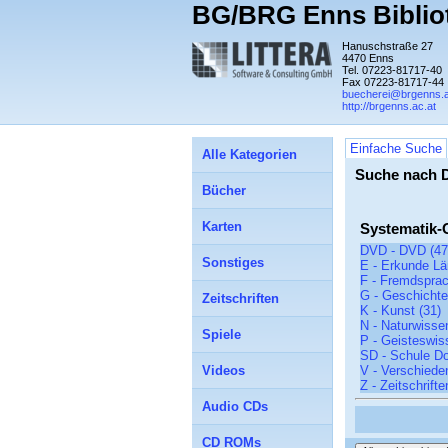
BG/BRG Enns Biblio
Hanuschstraße 27
4470 Enns
Tel. 07223-81717-40
Fax 07223-81717-44
buecherei@brgenns.a
http://brgenns.ac.at
Einfache Suche
Alle Kategorien
Suche nach 
Bücher
Karten
Systematik-
DVD - DVD (47
Sonstiges
E - Erkunde Lä
F - Fremdsprac
G - Geschichte
Zeitschriften
K - Kunst (31)
N - Naturwisse
Spiele
P - Geisteswis
SD - Schule Do
Videos
V - Verschiede
Z - Zeitschrifte
Audio CDs
CD ROMs