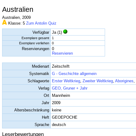
Australien
Australien, 2009
Klasse: 5
Zum Antolin Quiz
Verfügbar
Ja (1)
Exemplare gesamt
1
Exemplare verliehen
0
Reservierungen
0
Reservieren
Medienart
Zeitschrift
Systematik
G - Geschichte allgemein
Schlagworte
Erster Weltkrieg
,
Zweiter Weltkrieg
,
Aborigines
,
Verlag
GEO, Gruner + Jahr
Ort
Mannheim
Jahr
2009
Altersbeschränkung
keine
Heft
GEOEPOCHE
Sprache
deutsch
Leserbewertungen