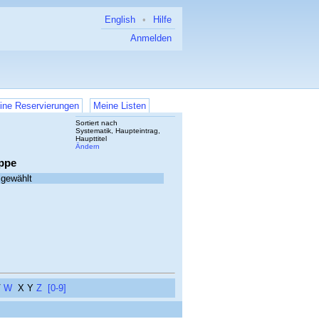
English
•
Hilfe
Anmelden
ine Reservierungen
Meine Listen
Sortiert nach
Systematik, Haupteintrag,
Haupttitel
Ändern
ppe
sgewählt
V
W
X
Y
Z
[0-9]