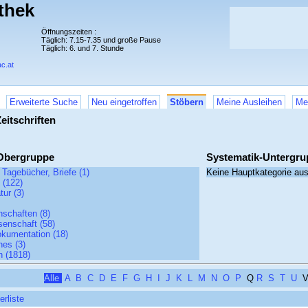
thek
Öffnungszeiten :
Täglich: 7.15-7.35 und große Pause
Täglich: 6. und 7. Stunde
c.at
Erweiterte Suche
Neu eingetroffen
Stöbern
Meine Ausleihen
Me
eitschriften
Obergruppe
Systematik-Untergru
, Tagebücher, Briefe (1)
Keine Hauptkategorie au
 (122)
tur (3)
nschaften (8)
senschaft (58)
kumentation (18)
nes (3)
n (1818)
Alle
A
B
C
D
E
F
G
H
I
J
K
L
M
N
O
P
Q
R
S
T
U
erliste