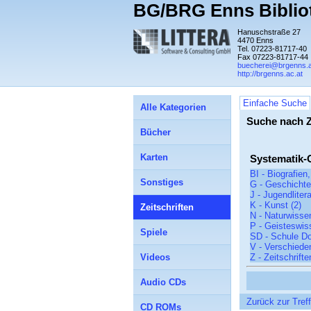
BG/BRG Enns Biblio
Hanuschstraße 27
4470 Enns
Tel. 07223-81717-40
Fax 07223-81717-44
buecherei@brgenns.a
http://brgenns.ac.at
Einfache Suche
Alle Kategorien
Suche nach Z
Bücher
Karten
Systematik-
BI - Biografien
Sonstiges
G - Geschichte
J - Jugendlitera
K - Kunst (2)
Zeitschriften
N - Naturwisse
P - Geisteswis
Spiele
SD - Schule Do
V - Verschiede
Videos
Z - Zeitschrifte
Audio CDs
Zurück zur Treff
CD ROMs