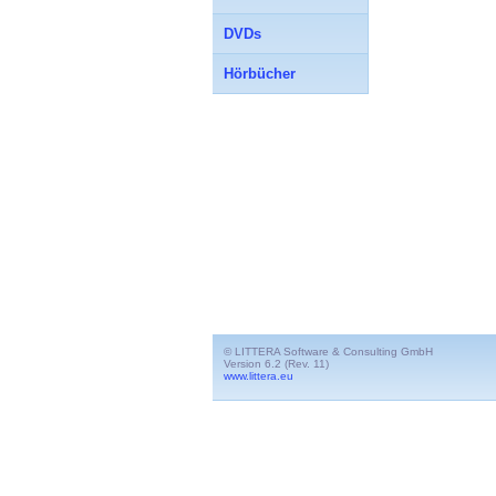
DVDs
Hörbücher
© LITTERA Software & Consulting GmbH
Version 6.2 (Rev. 11)
www.littera.eu