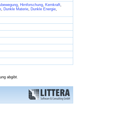
sbewegung
,
Hirnforschung
,
Kernkraft
,
e
,
Dunkle Materie
,
Dunkle Energie
,
ung abgibt.