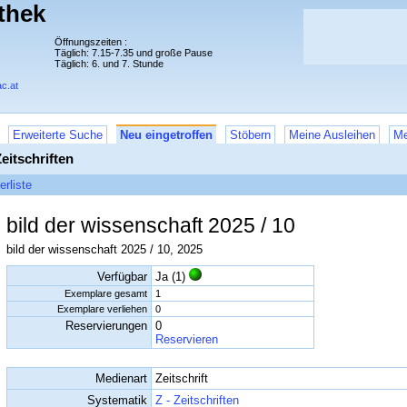
thek
Öffnungszeiten :
Täglich: 7.15-7.35 und große Pause
Täglich: 6. und 7. Stunde
c.at
Erweiterte Suche
Neu eingetroffen
Stöbern
Meine Ausleihen
Me
eitschriften
erliste
bild der wissenschaft 2025 / 10
bild der wissenschaft 2025 / 10, 2025
Verfügbar
Ja (1)
Exemplare gesamt
1
Exemplare verliehen
0
Reservierungen
0
Reservieren
Medienart
Zeitschrift
Systematik
Z - Zeitschriften