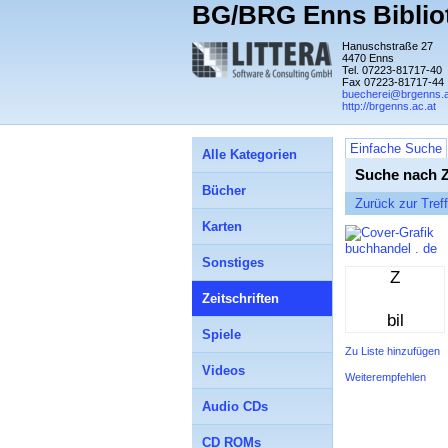
BG/BRG Enns Biblio
Hanuschstraße 27
4470 Enns
Tel. 07223-81717-40
Fax 07223-81717-44
buecherei@brgenns.a
http://brgenns.ac.at
Einfache Suche
Alle Kategorien
Suche nach Z
Bücher
Zurück zur Treff
Karten
buchhandel . de
Sonstiges
Z
Zeitschriften
bil
Spiele
Zu Liste hinzufügen
Videos
Weiterempfehlen
Audio CDs
CD ROMs