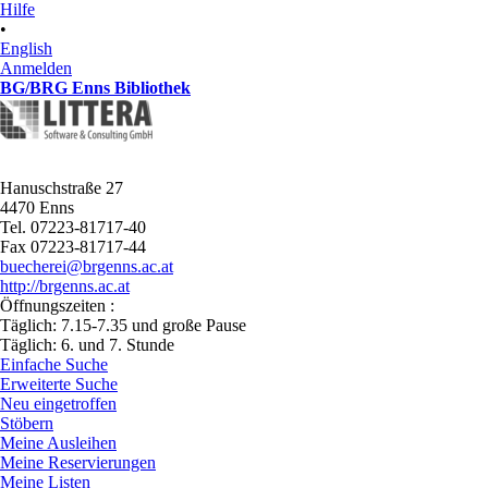
Hilfe
•
English
Anmelden
BG/BRG Enns Bibliothek
Hanuschstraße 27
4470 Enns
Tel. 07223-81717-40
Fax 07223-81717-44
buecherei@brgenns.ac.at
http://brgenns.ac.at
Öffnungszeiten :
Täglich: 7.15-7.35 und große Pause
Täglich: 6. und 7. Stunde
Einfache Suche
Erweiterte Suche
Neu eingetroffen
Stöbern
Meine Ausleihen
Meine Reservierungen
Meine Listen