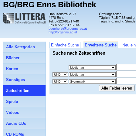
BG/BRG Enns Bibliothek
Hanuschstraße 27
Öffnungszeiten :
4470 Enns
Täglich: 7.15-7.35 und 
Tel. 07223-81717-40
Täglich: 6. und 7. Stunde
Fax 07223-81717-44
buecherei@brgenns.ac.at
http://brgenns.ac.at
Einfache Suche
Erweiterte Suche
Neu ein
Alle Kategorien
Suche nach Zeitschriften
Bücher
Karten
Sonstiges
Zeitschriften
Spiele
Videos
Audio CDs
CD ROMs