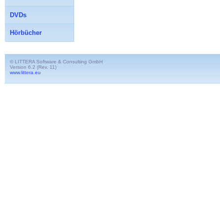
DVDs
Hörbücher
© LITTERA Software & Consulting GmbH
Version 6.2 (Rev. 11)
www.littera.eu